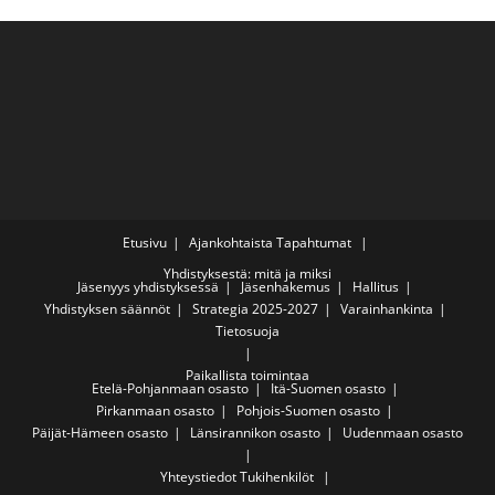
Etusivu
Ajankohtaista
Tapahtumat
Yhdistyksestä: mitä ja miksi
Jäsenyys yhdistyksessä
Jäsenhakemus
Hallitus
Yhdistyksen säännöt
Strategia 2025-2027
Varainhankinta
Tietosuoja
Paikallista toimintaa
Etelä-Pohjanmaan osasto
Itä-Suomen osasto
Pirkanmaan osasto
Pohjois-Suomen osasto
Päijät-Hämeen osasto
Länsirannikon osasto
Uudenmaan osasto
Yhteystiedot
Tukihenkilöt