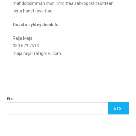
mahdollisimman moni ilmoittaa sähköpostiosoitteen,
josta hänet tavoittaa.
Osaston yhteyshenkilö:
Raija Maja
050 573 7513
maja.raija1(at)gmail.com
Etsi
ETSI